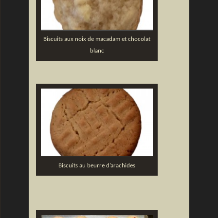
Biscuits aux noix de macadam et chocolat
blanc
Biscuits au beurre d’arachides