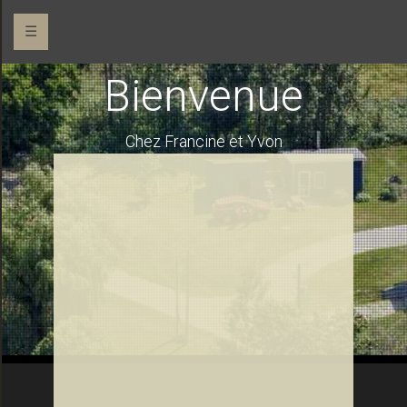
☰
Bienvenue
Chez Francine et Yvon