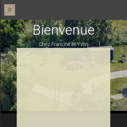
☰
Bienvenue
Chez Francine et Yvon