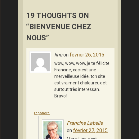
19 THOUGHTS ON
“BIENVENUE CHEZ
NOUS”
line
on
février 26, 2015
wow, wow, wow, je te félicite
Francine, ceci est une
merveilleuse idée, ton site
est vraiment chaleureux et
surtout très interessan.
Bravo!
répondre
Francine Labelle
on
février 27, 2015