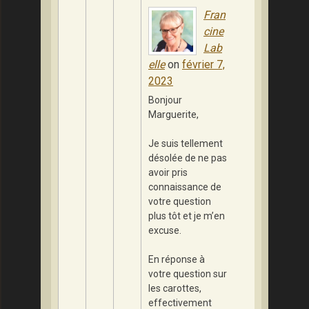
Fran
cine
Lab
elle
on
février 7,
2023
Bonjour
Marguerite,
Je suis tellement
désolée de ne pas
avoir pris
connaissance de
votre question
plus tôt et je m’en
excuse.
En réponse à
votre question sur
les carottes,
effectivement