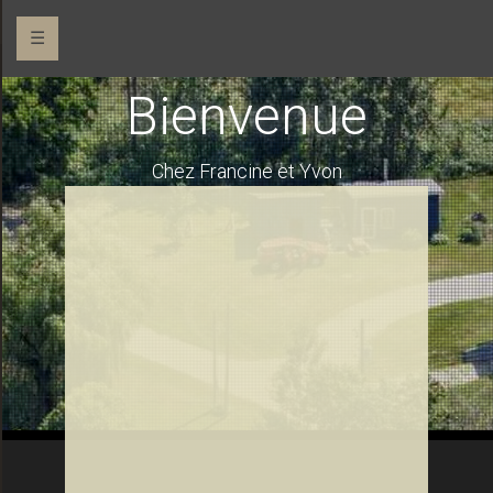
☰
Bienvenue
Chez Francine et Yvon