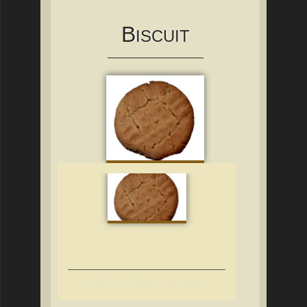
B
ISCUIT
Biscuits au beurre d’arachides