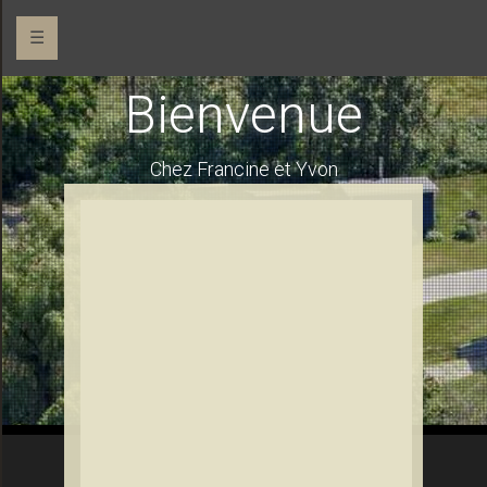
☰
Bienvenue
Chez Francine et Yvon