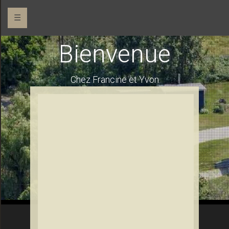
☰
Bienvenue
Chez Francine et Yvon