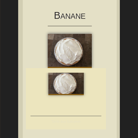
B
ANANE
Tarte aux bananes