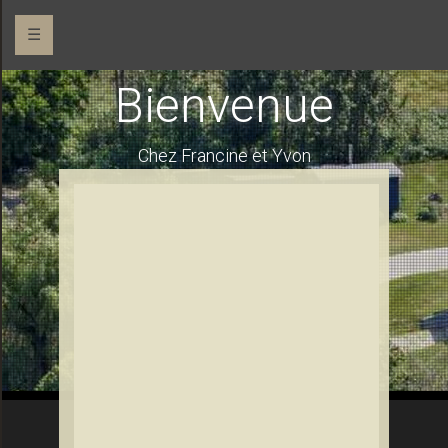
☰
Bienvenue
Chez Francine et Yvon